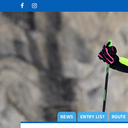
degli
argomenti
delle
notizie:
Adamello Ski
Raid Junior
Campionati
Italiani
Skialp
Edizione
2013
Edizione
2015
Edizione
2017
NEWS
ENTRY LIST
ROUTE
Edizione