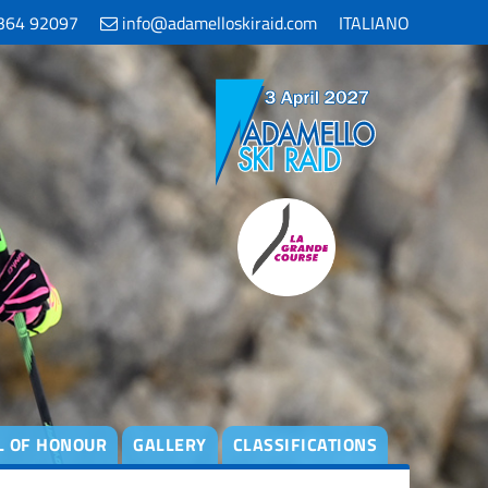
364 92097
info@adamelloskiraid.com
ITALIANO
L OF HONOUR
GALLERY
CLASSIFICATIONS