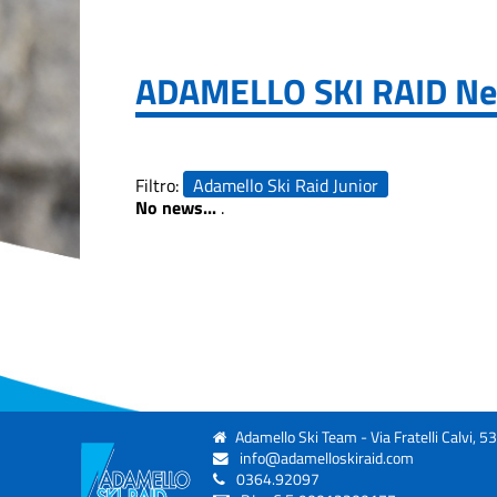
2019
Edizione
2021
ADAMELLO SKI RAID
Ne
Edizione
2023
Filtro:
Adamello Ski Raid Junior
No news...
.
Edizione
2025
La Grande
Course
Trofeo Crazy
Idea
Adamello Ski Team - Via Fratelli Calvi, 5
info@adamelloskiraid.com
0364.92097