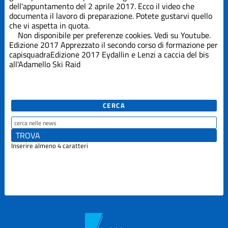
Edizione
dell'appuntamento del 2 aprile 2017. Ecco il video che
2019
documenta il lavoro di preparazione. Potete gustarvi quello
che vi aspetta in quota.
Non disponibile per preferenze cookies. Vedi su
Youtube
.
Edizione
2021
Edizione 2017
Apprezzato il secondo corso di formazione per
capisquadra
Edizione 2017
Eydallin e Lenzi a caccia del bis
all'Adamello Ski Raid
Edizione
2023
Edizione
CERCA
2025
La Grande
Inserire almeno 4 caratteri
Course
Trofeo Crazy
Idea