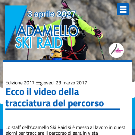
Elenco
degli
argomenti
delle
notizie:
Adamello Ski
Raid Junior
Campionati
Italiani
Skialp
Edizione
2013
Edizione 2017
giovedì 23 marzo 2017
Ecco il video della
Edizione
tracciatura del percorso
2015
Edizione
2017
Lo staff dell'Adamello Ski Raid si è messo al lavoro in questi
giorni per tracciare il percorso di gara in vista