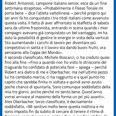
Edizione
Robert Antonioli, campione italiano senior, esce da un fine
2019
settimana strepitoso. «Probabilmente il Passo Tonale mi
porta bene – dice l’atleta valtellinese – perché proprio qui
sei anni fa ho conquistato i tre titoli italiani come avvenuto
Edizione
2021
questa volta. Il fatto di aver affrontato la staffetta di sabato
sera da ultimo frazionista, entrando in scena quando i miei
compagni avevano già conquistato un bel vantaggio, mi ha
Edizione
dato la possibilità di gestire le energie in vista della vertical.
2023
Sto aumentando i carichi di lavoro per diventare più
competitivo in salita e il lavoro sta dando buoni frutti, ora
pensiamo alla Coppa del Mondo».
Edizione
Il secondo classificato, Michele Boscacci, ci ha creduto quasi
2025
fino alla fine. «Fino a quando non ho visto lo striscione del
traguardo ho confidato di potercela fare – spiega – perché
La Grande
Robert era dietro di me e Oberbacher, ma nell’ultimo pezzo
Course
lui ha cambiato marcia, ci ha raggiunto e a quel punto ho
capito che sarebbe finita in voltata e quindi avrei avuto
poche chance di spuntarla. Sono comunque soddisfatto della
Trofeo Crazy
mia tre giorni, anche perché mi sento bene. Quest’anno
Idea
vorrei arrivare al massimo della forma un po’ più avanti».
Alex Oberbacher, terzo classificato, è decisamente
soddisfatto. «Mi sentivo molto bene questa mattina e mi
sono imposto fin da subito di cercare di tenere il ritmo di