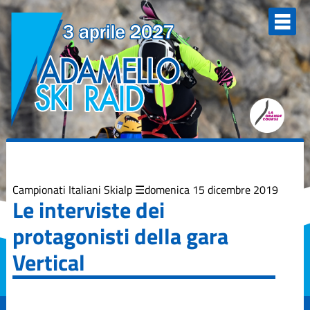
Elenco
degli
argomenti
delle
notizie:
Adamello Ski
Raid Junior
Campionati
Italiani
Skialp
Edizione
2013
Campionati Italiani Skialp
domenica 15 dicembre 2019
Le interviste dei
Edizione
protagonisti della gara
2015
Vertical
Edizione
2017