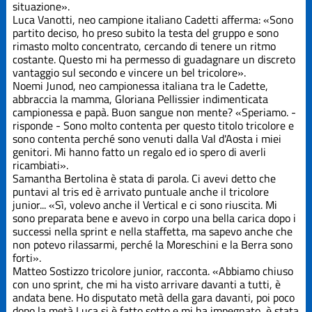
situazione».
Luca Vanotti, neo campione italiano Cadetti afferma: «Sono
partito deciso, ho preso subito la testa del gruppo e sono
rimasto molto concentrato, cercando di tenere un ritmo
costante. Questo mi ha permesso di guadagnare un discreto
vantaggio sul secondo e vincere un bel tricolore».
Noemi Junod, neo campionessa italiana tra le Cadette,
abbraccia la mamma, Gloriana Pellissier indimenticata
campionessa e papà. Buon sangue non mente? «Speriamo. -
risponde - Sono molto contenta per questo titolo tricolore e
sono contenta perché sono venuti dalla Val d'Aosta i miei
genitori. Mi hanno fatto un regalo ed io spero di averli
ricambiati».
Samantha Bertolina è stata di parola. Ci avevi detto che
puntavi al tris ed è arrivato puntuale anche il tricolore
junior... «Sì, volevo anche il Vertical e ci sono riuscita. Mi
sono preparata bene e avevo in corpo una bella carica dopo i
successi nella sprint e nella staffetta, ma sapevo anche che
non potevo rilassarmi, perché la Moreschini e la Berra sono
forti».
Matteo Sostizzo tricolore junior, racconta. «Abbiamo chiuso
con uno sprint, che mi ha visto arrivare davanti a tutti, è
andata bene. Ho disputato metà della gara davanti, poi poco
dopo la metà Luca si è fatto sotto e mi ha impegnato, è stata