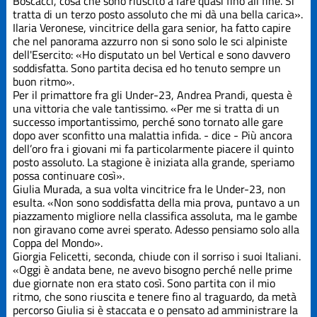
Boscacci, cosa che sono riuscito a fare quasi fino all fine. Si
tratta di un terzo posto assoluto che mi dà una bella carica».
Ilaria Veronese, vincitrice della gara senior, ha fatto capire
che nel panorama azzurro non si sono solo le sci alpiniste
dell'Esercito: «Ho disputato un bel Vertical e sono davvero
soddisfatta. Sono partita decisa ed ho tenuto sempre un
buon ritmo».
Per il primattore fra gli Under-23, Andrea Prandi, questa è
una vittoria che vale tantissimo. «Per me si tratta di un
successo importantissimo, perché sono tornato alle gare
dopo aver sconfitto una malattia infida. - dice - Più ancora
dell’oro fra i giovani mi fa particolarmente piacere il quinto
posto assoluto. La stagione è iniziata alla grande, speriamo
possa continuare così».
Giulia Murada, a sua volta vincitrice fra le Under-23, non
esulta. «Non sono soddisfatta della mia prova, puntavo a un
piazzamento migliore nella classifica assoluta, ma le gambe
non giravano come avrei sperato. Adesso pensiamo solo alla
Coppa del Mondo».
Giorgia Felicetti, seconda, chiude con il sorriso i suoi Italiani.
«Oggi è andata bene, ne avevo bisogno perché nelle prime
due giornate non era stato così. Sono partita con il mio
ritmo, che sono riuscita e tenere fino al traguardo, da metà
percorso Giulia si è staccata e o pensato ad amministrare la