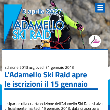
Elenco
degli
argomenti
delle
notizie:
Adamello Ski
Raid Junior
Campionati
Italiani
Skialp
Edizione
2013
Edizione 2013
giovedì 31 gennaio 2013
L’Adamello Ski Raid apre
Edizione
le iscrizioni il 15 gennaio
2015
Edizione
2017
Il sipario sulla quarta edizione dell'Adamello Ski Raid si alza
ufficialmente martedì 15 gennaio 2013, data di apertura