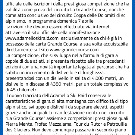
Edizione
ufficiale delle iscrizioni della prestigiosa competizione che ha
2019
validità come prova del circuito La Grande Course, nonché
come atto conclusivo del circuito Coppa delle Dolomiti di sci
alpinismo, in programma domenica 7 aprile.
Edizione
2021
Iscrizioni che devono essere effettuate via internet,
attraverso il sito ufficiale della manifestazione
www.adamelloskiraid.com, esclusivamente da chi è già in
Edizione
possesso della carta Grande Course, a sua volta acquistabile
2023
direttamente sul sito www.grandecourse.com.
La competizione, che si sviluppa nella formula di gara a
coppie di due atleti, si presenta rispetto alle tre precedenti
Edizione
edizioni con una novità importante legata al percorso che ha
2025
subito un incremento di dislivello e di lunghezza,
presentandosi con un dislivello in salita di 4.000 metri, un
La Grande
dislivello in discesa di 4380 metri, per un totale complessivo
Course
di 45 chilometri.
Il nuovo tracciato dell’Adamello Ski Raid conserva le
caratteristiche di gara di alta montagna con difficoltà di tipo
Trofeo Crazy
alpinistico, sviluppo e dislivelli da superare elevati, aspetti
Idea
grazie anche ai quali la manifestazione rientra nel circuito
“La Grande Course” assieme a competizioni prestigiose quali
Pierra Menta, Trofeo Mezzalama, Tour du Rutor e Patrouille
des Glaciers. Non deve comunque passare in secondo piano