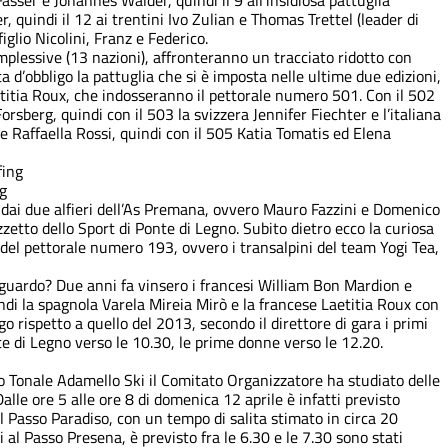
Fasser e Johannes Walder, quindi il 9 all’insidiosa pattuglia
uindi il 12 ai trentini Ivo Zulian e Thomas Trettel (leader di
glio Nicolini, Franz e Federico.
mplessive (13 nazioni), affronteranno un tracciato ridotto con
a d’obbligo la pattuglia che si è imposta nelle ultime due edizioni,
etitia Roux, che indosseranno il pettorale numero 501. Con il 502
rsberg, quindi con il 503 la svizzera Jennifer Fiechter e l’italiana
 Raffaella Rossi, quindi con il 505 Katia Tomatis ed Elena
ng
 dai due alfieri dell’As Premana, ovvero Mauro Fazzini e Domenico
zzetto dello Sport di Ponte di Legno. Subito dietro ecco la curiosa
 del pettorale numero 193, ovvero i transalpini del team Yogi Tea,
aguardo? Due anni fa vinsero i francesi William Bon Mardion e
i la spagnola Varela Mireia Mirò e la francese Laetitia Roux con
o rispetto a quello del 2013, secondo il direttore di gara i primi
e di Legno verso le 10.30, le prime donne verso le 12.20.
no Tonale Adamello Ski il Comitato Organizzatore ha studiato delle
alle ore 5 alle ore 8 di domenica 12 aprile è infatti previsto
al Passo Paradiso, con un tempo di salita stimato in circa 20
 al Passo Presena, è previsto fra le 6.30 e le 7.30 sono stati