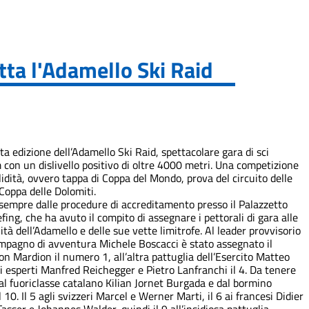
tta l'Adamello Ski Raid
nta edizione dell’Adamello Ski Raid, spettacolare gara di sci
m con un dislivello positivo di oltre 4000 metri. Una competizione
idità, ovvero tappa di Coppa del Mondo, prova del circuito delle
Coppa delle Dolomiti.
e sempre dalle procedure di accreditamento presso il Palazzetto
efing, che ha avuto il compito di assegnare i pettorali di gara alle
tà dell’Adamello e delle sue vette limitrofe. Al leader provvisorio
mpagno di avventura Michele Boscacci è stato assegnato il
n Mardion il numero 1, all’altra pattuglia dell’Esercito Matteo
i esperti Manfred Reichegger e Pietro Lanfranchi il 4. Da tenere
dal fuoriclasse catalano Kilian Jornet Burgada e dal bormino
10. Il 5 agli svizzeri Marcel e Werner Marti, il 6 ai francesi Didier