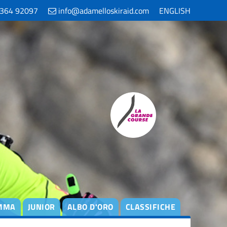
364 92097
info@adamelloskiraid.com
ENGLISH
MMA
JUNIOR
ALBO D'ORO
CLASSIFICHE