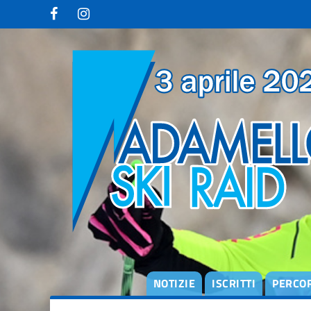
degli
argomenti
delle
notizie:
Adamello Ski
Raid Junior
Campionati
Italiani
Skialp
Edizione
2013
Edizione
2015
Edizione
2017
NOTIZIE
ISCRITTI
PERCO
Edizione