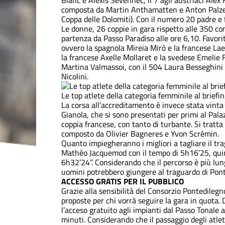
Blanc e Alexis Sevennec, il 7 agli austriaci Alex 
composta da Martin Anthamatten e Anton Palzer, q
Coppa delle Dolomiti). Con il numero 20 padre e fi
Le donne, 26 coppie in gara rispetto alle 350 co
partenza da Passo Paradiso alle ore 6,10. Favorit
ovvero la spagnola Mireia Mirò e la francese La
la francese Axelle Mollaret e la svedese Emelie Fo
Martina Valmassoi, con il 504 Laura Besseghini e
Nicolini.
Le top atlete della categoria femminile al briefi
La corsa all’accreditamento è invece stata vinta
Gianola, che si sono presentati per primi al Pala
coppia francese, con tanto di turbante. Si tratta
composto da Olivier Bagneres e Yvon Scrèmin.
Quanto impiegheranno i migliori a tagliare il tr
Mathèo Jacquemod con il tempo di 5h16’25, quind
6h32’24”. Considerando che il percorso è più lung
uomini potrebbero giungere al traguardo di Pont
ACCESSO GRATIS PER IL PUBBLICO
Grazie alla sensibilità del Consorzio Pontedileg
proposte per chi vorrà seguire la gara in quota. D
l’acceso gratuito agli impianti dal Passo Tonale 
minuti. Considerando che il passaggio degli atleti