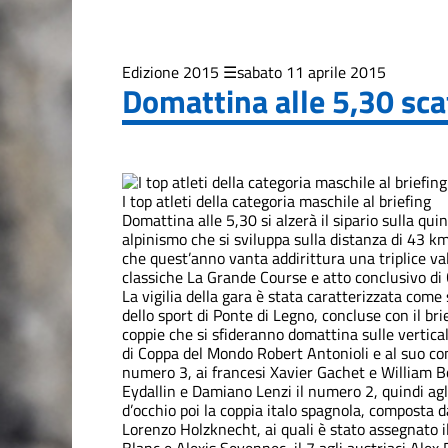
2019
Edizione
2021
Edizione 2015
sabato 11 aprile 2015
Domattina alle 5,30 sca
Edizione
2023
Edizione
I top atleti della categoria maschile al briefing
2025
Domattina alle 5,30 si alzerà il sipario sulla qui
alpinismo che si sviluppa sulla distanza di 43 k
La Grande
che quest’anno vanta addirittura una triplice val
Course
classiche La Grande Course e atto conclusivo di 
La vigilia della gara è stata caratterizzata com
dello sport di Ponte di Legno, concluse con il bri
Trofeo Crazy
coppie che si sfideranno domattina sulle verticali
Idea
di Coppa del Mondo Robert Antonioli e al suo co
numero 3, ai francesi Xavier Gachet e William Bo
Eydallin e Damiano Lenzi il numero 2, quindi agl
d’occhio poi la coppia italo spagnola, composta 
Lorenzo Holzknecht, ai quali è stato assegnato il 