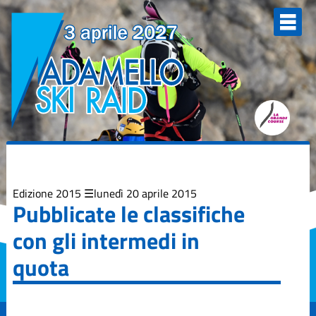
Elenco
degli
argomenti
delle
notizie:
Adamello Ski
Raid Junior
Campionati
Italiani
Skialp
Edizione
2013
Edizione 2015
lunedì 20 aprile 2015
Pubblicate le classifiche
Edizione
con gli intermedi in
2015
quota
Edizione
2017