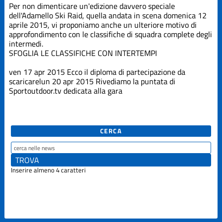
Edizione
Per non dimenticare un'edizione davvero speciale
2019
dell'Adamello Ski Raid, quella andata in scena domenica 12
aprile 2015, vi proponiamo anche un ulteriore motivo di
approfondimento con le classifiche di squadra complete degli
Edizione
2021
intermedi.
SFOGLIA LE CLASSIFICHE CON INTERTEMPI
Edizione
ven 17 apr 2015
Ecco il diploma di partecipazione da
2023
scaricare
lun 20 apr 2015
Rivediamo la puntata di
Sportoutdoor.tv dedicata alla gara
Edizione
2025
CERCA
La Grande
Course
Trofeo Crazy
Inserire almeno 4 caratteri
Idea