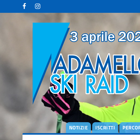
degli
argomenti
delle
notizie:
Adamello Ski
Raid Junior
Campionati
Italiani
Skialp
Edizione
2013
Edizione
2015
Edizione
2017
NOTIZIE
ISCRITTI
PERCO
Edizione