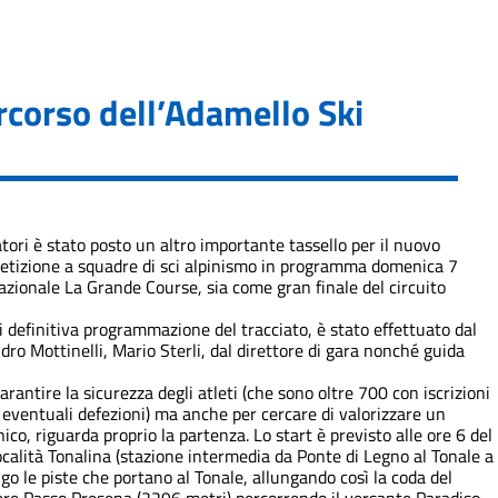
ercorso dell’Adamello Ski
tori è stato posto un altro importante tassello per il nuovo
mpetizione a squadre di sci alpinismo in programma domenica 7
nazionale La Grande Course, sia come gran finale del circuito
i definitiva programmazione del tracciato, è stato effettuato dal
ro Mottinelli, Mario Sterli, dal direttore di gara nonché guida
rantire la sicurezza degli atleti (che sono oltre 700 con iscrizioni
r eventuali defezioni) ma anche per cercare di valorizzare un
o, riguarda proprio la partenza. Lo start è previsto alle ore 6 del
ocalità Tonalina (stazione intermedia da Ponte di Legno al Tonale a
ngo le piste che portano al Tonale, allungando così la coda del