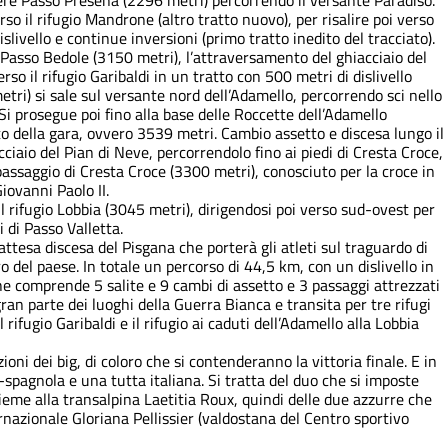
ere Passo Presena (2296 metri) percorrendo il versante Paradiso.
so il rifugio Mandrone (altro tratto nuovo), per risalire poi verso
slivello e continue inversioni (primo tratto inedito del tracciato).
o Passo Bedole (3150 metri), l’attraversamento del ghiacciaio del
so il rifugio Garibaldi in un tratto con 500 metri di dislivello
metri) si sale sul versante nord dell’Adamello, percorrendo sci nello
. Si prosegue poi fino alla base delle Roccette dell’Adamello
to della gara, ovvero 3539 metri. Cambio assetto e discesa lungo il
ciaio del Pian di Neve, percorrendolo fino ai piedi di Cresta Croce,
passaggio di Cresta Croce (3300 metri), conosciuto per la croce in
iovanni Paolo II.
l rifugio Lobbia (3045 metri), dirigendosi poi verso sud-ovest per
i di Passo Valletta.
attesa discesa del Pisgana che porterà gli atleti sul traguardo di
 del paese. In totale un percorso di 44,5 km, con un dislivello in
che comprende 5 salite e 9 cambi di assetto e 3 passaggi attrezzati
 gran parte dei luoghi della Guerra Bianca e transita per tre rifugi
rifugio Garibaldi e il rifugio ai caduti dell’Adamello alla Lobbia
ioni dei big, di coloro che si contenderanno la vittoria finale. E in
spagnola e una tutta italiana. Si tratta del duo che si imposte
ieme alla transalpina Laetitia Roux, quindi delle due azzurre che
azionale Gloriana Pellissier (valdostana del Centro sportivo