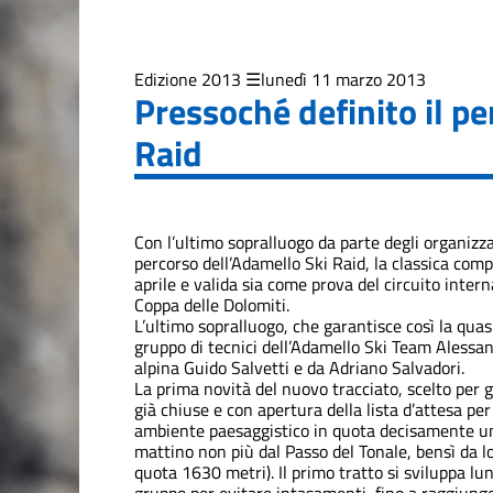
2019
Edizione
2021
Edizione 2013
lunedì 11 marzo 2013
Pressoché definito il p
Edizione
Raid
2023
Edizione
2025
Con l’ultimo sopralluogo da parte degli organizza
percorso dell’Adamello Ski Raid, la classica co
La Grande
aprile e valida sia come prova del circuito inter
Course
Coppa delle Dolomiti.
L’ultimo sopralluogo, che garantisce così la quas
gruppo di tecnici dell’Adamello Ski Team Alessand
Trofeo Crazy
alpina Guido Salvetti e da Adriano Salvadori.
Idea
La prima novità del nuovo tracciato, scelto per ga
già chiuse e con apertura della lista d’attesa pe
ambiente paesaggistico in quota decisamente unic
mattino non più dal Passo del Tonale, bensì da l
quota 1630 metri). Il primo tratto si sviluppa lu