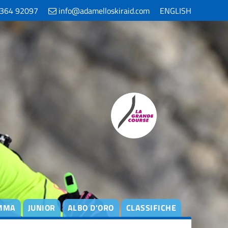
364 92097
info@adamelloskiraid.com
ENGLISH
MMA
JUNIOR
ALBO D'ORO
CLASSIFICHE