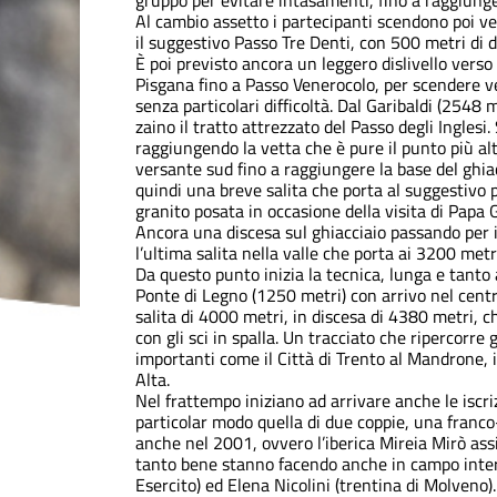
gruppo per evitare intasamenti, fino a raggiung
Al cambio assetto i partecipanti scendono poi ver
il suggestivo Passo Tre Denti, con 500 metri di di
È poi previsto ancora un leggero dislivello vers
Pisgana fino a Passo Venerocolo, per scendere ver
senza particolari difficoltà. Dal Garibaldi (2548 
zaino il tratto attrezzato del Passo degli Inglesi
raggiungendo la vetta che è pure il punto più al
versante sud fino a raggiungere la base del ghiac
quindi una breve salita che porta al suggestivo 
granito posata in occasione della visita di Papa G
Ancora una discesa sul ghiacciaio passando per i
l’ultima salita nella valle che porta ai 3200 metr
Da questo punto inizia la tecnica, lunga e tanto 
Ponte di Legno (1250 metri) con arrivo nel centro
salita di 4000 metri, in discesa di 4380 metri, 
con gli sci in spalla. Un tracciato che ripercorre
importanti come il Città di Trento al Mandrone, il 
Alta.
Nel frattempo iniziano ad arrivare anche le iscriz
particolar modo quella di due coppie, una franco-
anche nel 2001, ovvero l’iberica Mireia Mirò ass
tanto bene stanno facendo anche in campo intern
Esercito) ed Elena Nicolini (trentina di Molveno).