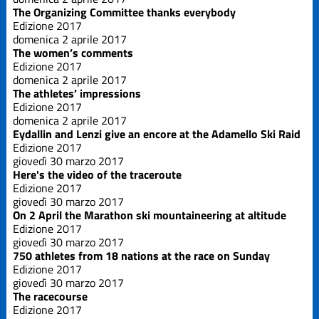
Edizione
The Organizing Committee thanks everybody
2019
Edizione 2017
domenica 2 aprile 2017
Edizione
The women’s comments
2021
Edizione 2017
domenica 2 aprile 2017
The athletes’ impressions
Edizione
Edizione 2017
2023
domenica 2 aprile 2017
Eydallin and Lenzi give an encore at the Adamello Ski Raid
Edizione
Edizione 2017
2025
giovedì 30 marzo 2017
Here's the video of the traceroute
Edizione 2017
La Grande
giovedì 30 marzo 2017
Course
On 2 April the Marathon ski mountaineering at altitude
Edizione 2017
Trofeo Crazy
giovedì 30 marzo 2017
Idea
750 athletes from 18 nations at the race on Sunday
Edizione 2017
giovedì 30 marzo 2017
The racecourse
Edizione 2017