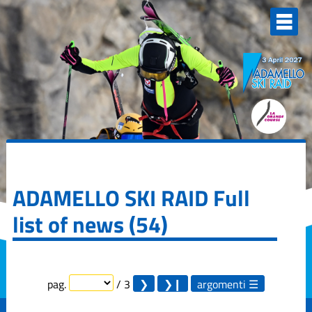
Elenco
degli
argomenti
delle
notizie:
Adamello Ski
Raid Junior
Campionati
Italiani
Skialp
Edizione
2013
ADAMELLO SKI RAID
Full
list of news (54)
Edizione
2015
Edizione
2017
pag.
/ 3
argomenti